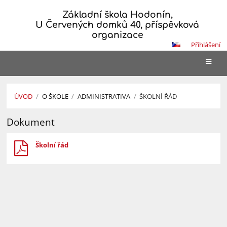
Základní škola Hodonín,
U Červených domků 40, příspěvková
organizace
Přihlášení
ÚVOD
/
O ŠKOLE
/
ADMINISTRATIVA
/
ŠKOLNÍ ŘÁD
Školní
Dokument
řád
Školní řád