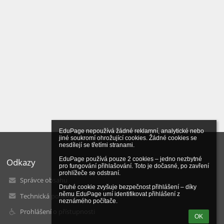
EduPage nepoužívá žádné reklamní, analytické nebo 
jiné soukromí ohrožující cookies. Žádné cookies se 
nesdílejí se třetími stranami.

EduPage používá pouze 2 cookies – jedno nezbytné 
Odkazy
pro fungování přihlašování. Toto je dočasné, po zavření 
prohlížeče se odstraní.

Správce obsahu
Druhé cookie zvyšuje bezpečnost přihlášení – díky 
němu EduPage umí identifikovat přihlášení z 
Technická podpora
neznámého počítače.
Prohlášení o přístupnosti
OK