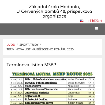
Základní škola Hodonín,
U Červených domků 40, příspěvková
organizace
Přihlášení
ÚVOD
/
SPORT. TŘÍDY
/
TERMÍNOVÁ LISTINA BĚŽECKÉHO POHÁRU 2025
Termínová
Termínová listina MSBP
listina
běžeckého
poháru
2025