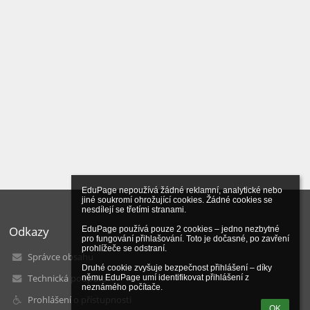
EduPage nepoužívá žádné reklamní, analytické nebo 
jiné soukromí ohrožující cookies. Žádné cookies se 
nesdílejí se třetími stranami.

Odkazy
EduPage používá pouze 2 cookies – jedno nezbytné 
pro fungování přihlašování. Toto je dočasné, po zavření 
prohlížeče se odstraní.

Správce obsahu
Druhé cookie zvyšuje bezpečnost přihlášení – díky 
Technická podpora
němu EduPage umí identifikovat přihlášení z 
neznámého počítače.
Prohlášení o přístupnosti
OK