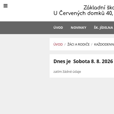
Základní šk
U Červených domků 40,
ÚVOD
NOVINKY
ŠK. JÍDELNA
ÚVOD
/
ŽÁCI A RODIČE
/
KAŽDODENNÍ
Kalendář
Dnes je
Sobota 8. 8. 2026
zatím žádné údaje