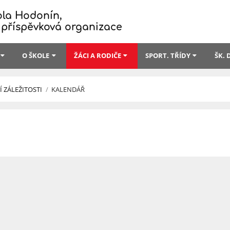
ola Hodonín,
 příspěvková organizace
O ŠKOLE
ŽÁCI A RODIČE
SPORT. TŘÍDY
ŠK.
 ZÁLEŽITOSTI
/
KALENDÁŘ