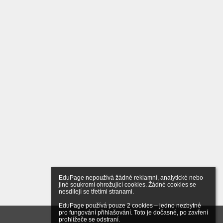
EduPage nepoužívá žádné reklamní, analytické nebo 
jiné soukromí ohrožující cookies. Žádné cookies se 
nesdílejí se třetími stranami.

EduPage používá pouze 2 cookies – jedno nezbytné 
pro fungování přihlašování. Toto je dočasné, po zavření 
prohlížeče se odstraní.
