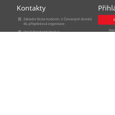
Kontakty
Přihl
Základní škola Hodonín, U Červených domků
40, příspěvková organizace
Nez
slezak@zsdomkyhod.cz
kalabek@zsdomkyhod.cz
+420 517 305 221
Základní škola Hodonín, U Červených domků
40, příspěvková organizace
IČO: 49418831
Czech Republic