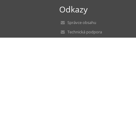
Odkazy
Správce obsahu
Technická podpora
Prohlášení o přístupnosti
Právní informace
Zásady ochrany osobních údajů
Údaje o provozovateli
Mapa stránek
O nás
Kontakt
Novinky