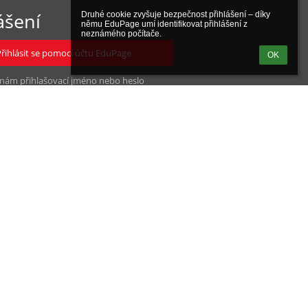
ášení
Druhé cookie zvyšuje bezpečnost přihlášení – díky 
němu EduPage umí identifikovat přihlášení z 
neznámého počítače.
Přihlásit se pomocí účtu EduPage
OK
nám přihlašovací jméno nebo heslo
Přihlásit se přes Google účet
Přihlásit se přes Microsoft účet