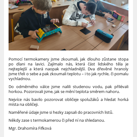
Pomocí termokamery jsme zkoumali, jak dlouho zůstane stopa
po dlani na lavici. Zajímalo nás, která část lidského těla je
nejteplejší a která naopak nejchladnější. Dva dřevěné hranoly
jsme třeli o sebe a pak zkoumali teplotu – i to jak rychle, či pomalu
vychladnou.
Do odměrného válce jsme nalili studenou vodu, pak přilévali
horkou. Pozorovali jsme, jak se mění teplota směrem nahoru.
Nejvíce nás bavilo pozorovat obličeje spolužáků a hledat horká
místa na obličeji.
Naměřené údaje jsme si hezky zapsali do pracovních listů.
Někdy zase s termokamerou či před ní na shledanou.
Mgr. Drahomíra Fifková