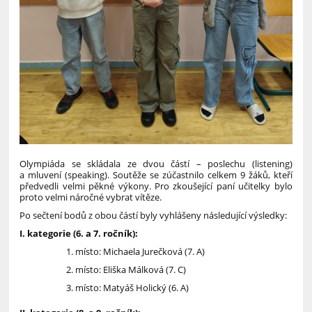
Olympiáda se skládala ze dvou částí – poslechu (listening)
a mluvení (speaking). Soutěže se zúčastnilo celkem 9 žáků, kteří
předvedli velmi pěkné výkony. Pro zkoušející paní učitelky bylo
proto velmi náročné vybrat vítěze.
Po sečtení bodů z obou částí byly vyhlášeny následující výsledky:
I. kategorie (6. a 7. ročník):
místo: Michaela Jurečková (7. A)
místo: Eliška Málková (7. C)
místo: Matyáš Holický (6. A)