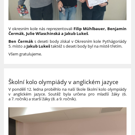
V okresním kole nás reprezentovali
Filip Mühlbauer, Benjamín
Čermák, Julie Wlaschinská a Jakub Lukeš
.
Ben Čermák
s deseti body získal v Okresním kole Pythágoriády
5. místo a
Jakub Lukeš
taktéž s deseti body byl na místě třetím.
Všem gratulujeme.
Školní kolo olympiády v anglickém jazyce
V pondělí 12. ledna proběhlo na naší škole školní kolo olympiády
v anglickém jazyce. Soutěž byla určena pro mladší žáky (6.
a 7. ročník) a starší žáky (8. a 9. ročník).