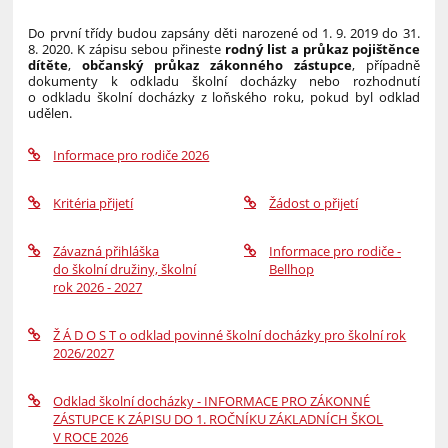
Do první třídy budou zapsány děti narozené od 1. 9. 2019 do 31.
8. 2020. K zápisu sebou přineste
rodný list a průkaz pojištěnce
dítěte
,
občanský průkaz zákonného zástupce
, případně
dokumenty k odkladu školní docházky nebo rozhodnutí
o odkladu školní docházky z loňského roku, pokud byl odklad
udělen.
Informace pro rodiče 2026
Kritéria přijetí
Žádost o přijetí
Závazná přihláška
Informace pro rodiče -
do školní družiny, školní
Bellhop
rok 2026 - 2027
Ž Á D O S T o odklad povinné školní docházky pro školní rok
2026/2027
Odklad školní docházky - INFORMACE PRO ZÁKONNÉ
ZÁSTUPCE K ZÁPISU DO 1. ROČNÍKU ZÁKLADNÍCH ŠKOL
V ROCE 2026