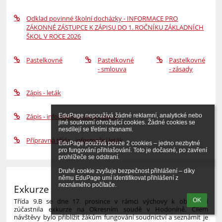
Odklad povinné školní docházky - INFORMACE PRO
ZÁKONNÉ ZÁSTUPCE K ZÁPISU DO 1. ROČNÍKU ZÁKLADNÍCH
ŠKOL V ROCE 2026
Pastelkovné
Pastelkovné
Pastelkovné
- smlouva
- zásady
Zápis - leták
Zápis - informace v ukrajinštině
EduPage nepoužívá žádné reklamní, analytické nebo 
jiné soukromí ohrožující cookies. Žádné cookies se 
nesdílejí se třetími stranami.

Přípravná třída - informační leták
EduPage používá pouze 2 cookies – jedno nezbytné 
pro fungování přihlašování. Toto je dočasné, po zavření 
prohlížeče se odstraní.

Druhé cookie zvyšuje bezpečnost přihlášení – díky 
němu EduPage umí identifikovat přihlášení z 
neznámého počítače.
Exkurze
Třída 9.B se dne 17. prosince v rámci výchovy k občanství
OK
zúčastnila exkurze na Okresním soudě v Hodoníně. Cílem
návštěvy bylo přiblížit žákům fungování soudnictví a seznámit je