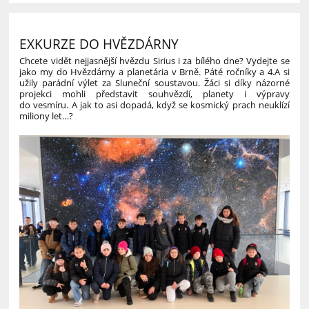
EXKURZE DO HVĚZDÁRNY
Chcete vidět nejjasnější hvězdu Sirius i za bílého dne? Vydejte se
jako my do Hvězdárny a planetária v Brně. Páté ročníky a 4.A si
užily parádní výlet za Sluneční soustavou. Žáci si díky názorné
projekci mohli představit souhvězdí, planety i výpravy
do vesmíru. A jak to asi dopadá, když se kosmický prach neuklízí
miliony let…?