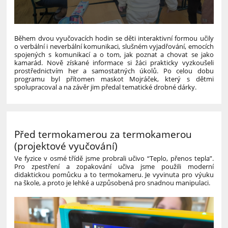
Během dvou vyučovacích hodin se děti interaktivní formou učily
o verbální i neverbální komunikaci, slušném vyjadřování, emocích
spojených s komunikací a o tom, jak poznat a chovat se jako
kamarád. Nově získané informace si žáci prakticky vyzkoušeli
prostřednictvím her a samostatných úkolů. Po celou dobu
programu byl přítomen maskot Mojráček, který s dětmi
spolupracoval a na závěr jim předal tematické drobné dárky.
Před termokamerou za termokamerou
(projektové vyučování)
Ve fyzice v osmé třídě jsme probrali učivo “Teplo, přenos tepla”.
Pro zpestření a zopakování učiva jsme použili moderní
didaktickou pomůcku a to termokameru. Je vyvinuta pro výuku
na škole, a proto je lehké a uzpůsobená pro snadnou manipulaci.