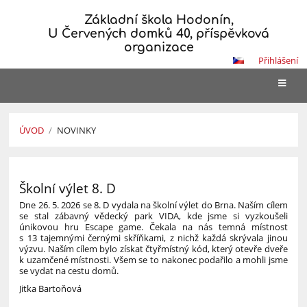
Základní škola Hodonín,
U Červených domků 40, příspěvková
organizace
Přihlášení
ÚVOD
/
NOVINKY
Novinky
Školní výlet 8. D
Dne 26. 5. 2026 se 8. D vydala na školní výlet do Brna. Naším cílem
se stal zábavný vědecký park VIDA, kde jsme si vyzkoušeli
únikovou hru Escape game. Čekala na nás temná místnost
s 13 tajemnými černými skříňkami, z nichž každá skrývala jinou
výzvu. Naším cílem bylo získat čtyřmístný kód, který otevře dveře
k uzamčené místnosti. Všem se to nakonec podařilo a mohli jsme
se vydat na cestu domů.
Jitka Bartoňová