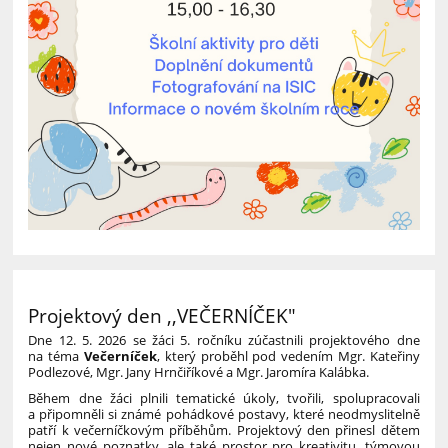
Projektový den ,,VEČERNÍČEK"
Dne 12. 5. 2026 se žáci 5. ročníku zúčastnili projektového dne
na téma
Večerníček
, který proběhl pod vedením Mgr. Kateřiny
Podlezové, Mgr. Jany Hrnčiříkové a Mgr. Jaromíra Kalábka.
Během dne žáci plnili tematické úkoly, tvořili, spolupracovali
a připomněli si známé pohádkové postavy, které neodmyslitelně
patří k večerníčkovým příběhům. Projektový den přinesl dětem
nejen nové poznatky, ale také prostor pro kreativitu, týmovou