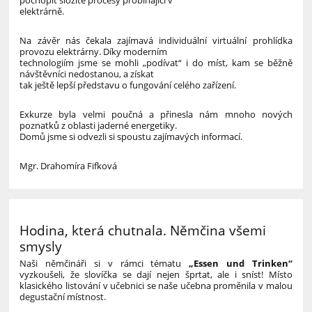
elektrárně.
Na závěr nás čekala zajímavá individuální virtuální prohlídka
provozu elektrárny. Díky moderním
technologiím jsme se mohli „podívat“ i do míst, kam se běžně
návštěvníci nedostanou, a získat
tak ještě lepší představu o fungování celého zařízení.
Exkurze byla velmi poučná a přinesla nám mnoho nových
poznatků z oblasti jaderné energetiky.
Domů jsme si odvezli si spoustu zajímavých informací.
Mgr. Drahomíra Fifková
Hodina, která chutnala. Němčina všemi
smysly
Naši němčináři si v rámci tématu
„Essen und Trinken“
vyzkoušeli, že slovíčka se dají nejen šprtat, ale i sníst! Místo
klasického listování v učebnici se naše učebna proměnila v malou
degustační místnost.