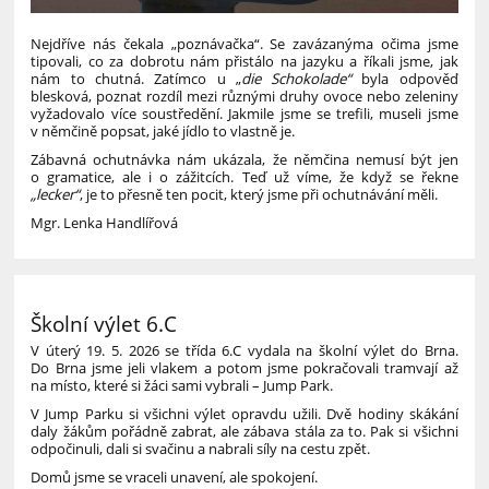
Nejdříve nás čekala „poznávačka“. Se zavázanýma očima jsme
tipovali, co za dobrotu nám přistálo na jazyku a říkali jsme, jak
nám to chutná. Zatímco u „
die Schokolade“
byla odpověď
blesková, poznat rozdíl mezi různými druhy ovoce nebo zeleniny
vyžadovalo více soustředění. Jakmile jsme se trefili, museli jsme
v němčině popsat, jaké jídlo to vlastně je.
Zábavná ochutnávka nám ukázala, že němčina nemusí být jen
o gramatice, ale i o zážitcích. Teď už víme, že když se řekne
„lecker“
, je to přesně ten pocit, který jsme při ochutnávání měli.
Mgr. Lenka Handlířová
Školní výlet 6.C
V úterý 19. 5. 2026 se třída 6.C vydala na školní výlet do Brna.
Do Brna jsme jeli vlakem a potom jsme pokračovali tramvají až
na místo, které si žáci sami vybrali – Jump Park.
V Jump Parku si všichni výlet opravdu užili. Dvě hodiny skákání
daly žákům pořádně zabrat, ale zábava stála za to. Pak si všichni
odpočinuli, dali si svačinu a nabrali síly na cestu zpět.
Domů jsme se vraceli unavení, ale spokojení.