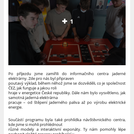
1
Po příjezdu jsme zamířili do informačního centra jaderné
elektrárny. Zde pro nás byl připraven
poutavý výklad, během něhož jsme se dozvěděli, co je společnost
ČEZ, jak funguje a jakou roli
hraje v energetice České republiky. Dále nám bylo vysvětleno, jak
samotná jaderná elektrárna
pracuje – od štěpení jaderného paliva až po výrobu elektrické
energie.
Součástí programu byla také prohlídka návštěvnického centra,
kde jsme si mohli prohlédnout
různé modely a interaktivní exponáty. Ty nám pomohly lépe
pochopit složité procesy probíhající v