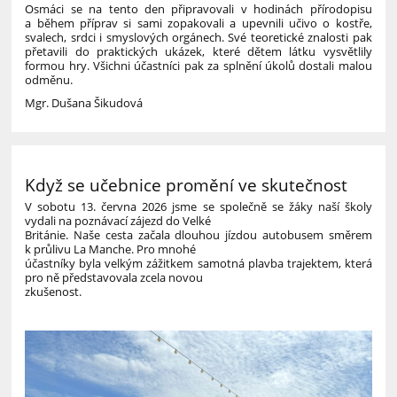
Osmáci se na tento den připravovali v hodinách přírodopisu
a během příprav si sami zopakovali a upevnili učivo o kostře,
svalech, srdci i smyslových orgánech. Své teoretické znalosti pak
přetavili do praktických ukázek, které dětem látku vysvětlily
formou hry. Všichni účastníci pak za splnění úkolů dostali malou
odměnu.
Mgr. Dušana Šikudová
Když se učebnice promění ve skutečnost
V sobotu 13. června 2026 jsme se společně se žáky naší školy
vydali na poznávací zájezd do Velké
Británie. Naše cesta začala dlouhou jízdou autobusem směrem
k průlivu La Manche. Pro mnohé
účastníky byla velkým zážitkem samotná plavba trajektem, která
pro ně představovala zcela novou
zkušenost.