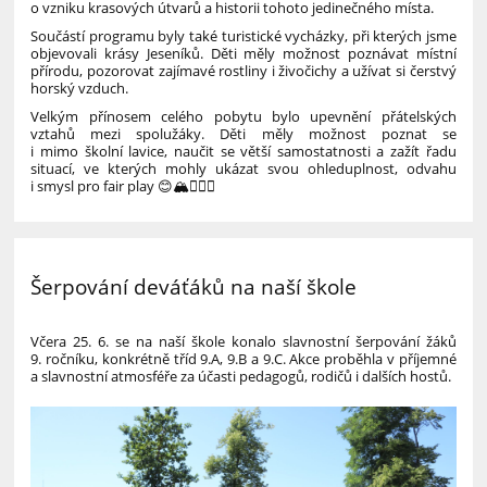
o vzniku krasových útvarů a historii tohoto jedinečného místa.
Součástí programu byly také turistické vycházky, při kterých jsme
objevovali krásy Jeseníků. Děti měly možnost poznávat místní
přírodu, pozorovat zajímavé rostliny i živočichy a užívat si čerstvý
horský vzduch.
Velkým přínosem celého pobytu bylo upevnění přátelských
vztahů mezi spolužáky. Děti měly možnost poznat se
i mimo školní lavice, naučit se větší samostatnosti a zažít řadu
situací, ve kterých mohly ukázat svou ohleduplnost, odvahu
i smysl pro fair play 😊🏔️🏊‍♂️🦇
Šerpování deváťáků na naší škole
Včera 25. 6. se na naší škole konalo slavnostní šerpování žáků
9. ročníku, konkrétně tříd 9.A, 9.B a 9.C. Akce proběhla v příjemné
a slavnostní atmosféře za účasti pedagogů, rodičů i dalších hostů.