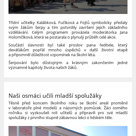
Třídní učitelky Kalábková, Fučíková a Fojtů symbolicky předaly
svým žákům šerpy a tím potvrdily završení jejich základního
vzdělávání. Celým programem provázela moderátorka Jana
Holomčíková, která se postarala o plynulý průběh celé akce.
Součástí slavnosti byl také proslov pana ředitele, který
deváťákům popřál mnoho úspěchů v další životní etapě
a připomněl důležitost vzpomínek na školní léta.
Šerpování bylo důstojným a krásným zakončením jedné
významné kapitoly života našich žáků.
Naši osmáci učili mladší spolužáky
Těsně před koncem školního roku se školní areál proměnil
v laboratoře plné modelů a názorných pomůcek. Žáci osmého
ročníku si vyzkoušeli roli učitelů a připravili pro své mladší
spolužáky z prvního stupně zábavnou lekci o lidském těle.