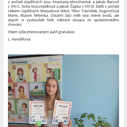
v pořadí úspěšných jsou Anastasia Movchaniuk a Jakub Barouš
z VIII.C, Soňa Kozumplíková a Jakub Čapka z VIII.D. Další v pořadí
celkem úspěšných Matyášová Nikol, Tibor Trávníček, Dugovičová
Marie, Maxim Mikéska. Ostatní žáci měli sice méně bodů, ale
aspoň si vyzkoušeli řešit některé situace ze společenského
chování.
Všem výše jmenovaným patří gratulace.
L. Handlířová