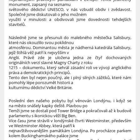
monument, zapsaný na seznamu
světového dědictví UNESCO, v nás vzbudil obdiv i zvědavost.
Společně jsme diskutovali o jeho možném
využití v minulosti a obdivovali jsme dovednosti tehdejších
stavitelů.
Následně jsme se přesunuli do malebného městečka Salisbury,
které nás okouzlilo svou poklidnou
atmosférou. Dominantou města je nádherná katedrála Salisbury,
jejíž štíhlá věž patří k nejvyšším v
Anglii. Právě zde je uložena jedna ze čtyř dochovaných
originálních verzí slavné Magny Charty z roku
1215 – dokumentu, který sehrál zásadní roli ve vývoji anglického
práva a demokratických principů.
Tento den byl nejen poučný, ale i plný silných zážitků, které nám
pomohly lépe porozumět historii a
kulturnímu dědictví Velké Británie.
Poslední den našeho pobytu byl věnován Londýnu, i když se
na město snášely kapky deště. Plavbou po
Temži jsme se dostali pod Tower Bridge a pokračovali až k budově
parlamentu s ikonickou věží Big Ben.
Více času jsme strávili v londýnské čtvrti Westminster, především
ve Westminster Abbey, která patří k
nejnavštěvovanějším památkám Londýna. Po procházce parkem
kolem Buckinghamského paláce jsme