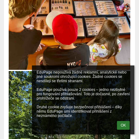
EduPage nepoužívá žádné reklamní, analytické nebo 
jiné soukromí ohrožující cookies. Žádné cookies se 
nesdílejí se třetími stranami.

EduPage používá pouze 2 cookies – jedno nezbytné 
pro fungování přihlašování. Toto je dočasné, po zavření 
prohlížeče se odstraní.

Druhé cookie zvyšuje bezpečnost přihlášení – díky 
němu EduPage umí identifikovat přihlášení z 
neznámého počítače.
OK