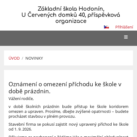
Základní škola Hodonín,
U Červených domků 40, příspěvková
organizace
Přihlášení
ÚVOD
/
NOVINKY
Novinky
Oznámení o omezení příchodu ke škole v
době prázdnin.
Vážení rodiče,
v době školních prázdnin bude přístup ke škole koridorem
omezen a upraven. Prosíme, dbejte zvýšené opatrnosti – budete
procházet stavbou v plném provozu.
Stavební firma se pokusí zajistit nový upravený příchod ke škole
od 1. 9. 2026.
Děkujeme za pochopení a žádáme Vás o maximální ohleduplnost