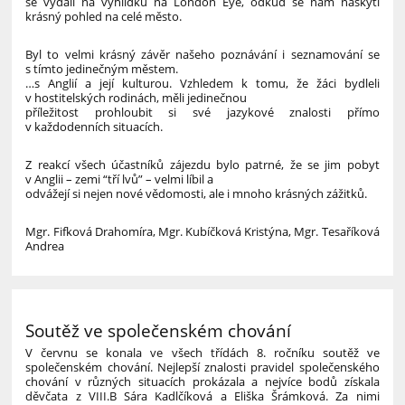
se vydali na vyhlídku na London Eye, odkud se nám naskytl
krásný pohled na celé město.
Byl to velmi krásný závěr našeho poznávání i seznamování se
s tímto jedinečným městem.
…s Anglií a její kulturou. Vzhledem k tomu, že žáci bydleli
v hostitelských rodinách, měli jedinečnou
příležitost prohloubit si své jazykové znalosti přímo
v každodenních situacích.
Z reakcí všech účastníků zájezdu bylo patrné, že se jim pobyt
v Anglii – zemi “tří lvů” – velmi líbil a
odvážejí si nejen nové vědomosti, ale i mnoho krásných zážitků.
Mgr. Fifková Drahomíra, Mgr. Kubíčková Kristýna, Mgr. Tesaříková
Andrea
Soutěž ve společenském chování
V červnu se konala ve všech třídách 8. ročníku soutěž ve
společenském chování. Nejlepší znalosti pravidel společenského
chování v různých situacích prokázala a nejvíce bodů získala
děvčata z VIII.B Sára Kadlčíková a Eliška Šrámková. Za nimi