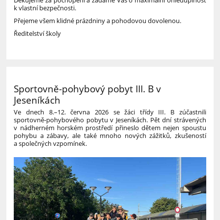
k vlastní bezpečnosti.
Přejeme všem klidné prázdniny a pohodovou dovolenou.
Ředitelství školy
Sportovně-pohybový pobyt III. B v
Jeseníkách
Ve dnech 8.–12. června 2026 se žáci třídy III. B zúčastnili
sportovně-pohybového pobytu v Jeseníkách. Pět dní strávených
v nádherném horském prostředí přineslo dětem nejen spoustu
pohybu a zábavy, ale také mnoho nových zážitků, zkušeností
a společných vzpomínek.