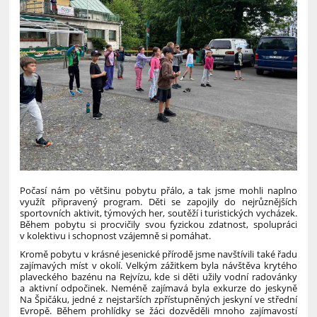
Počasí nám po většinu pobytu přálo, a tak jsme mohli naplno
využít připravený program. Děti se zapojily do nejrůznějších
sportovních aktivit, týmových her, soutěží i turistických vycházek.
Během pobytu si procvičily svou fyzickou zdatnost, spolupráci
v kolektivu i schopnost vzájemně si pomáhat.
Kromě pobytu v krásné jesenické přírodě jsme navštívili také řadu
zajímavých míst v okolí. Velkým zážitkem byla návštěva krytého
plaveckého bazénu na Rejvízu, kde si děti užily vodní radovánky
a aktivní odpočinek. Neméně zajímavá byla exkurze do jeskyně
Na Špičáku, jedné z nejstarších zpřístupněných jeskyní ve střední
Evropě. Během prohlídky se žáci dozvěděli mnoho zajímavostí