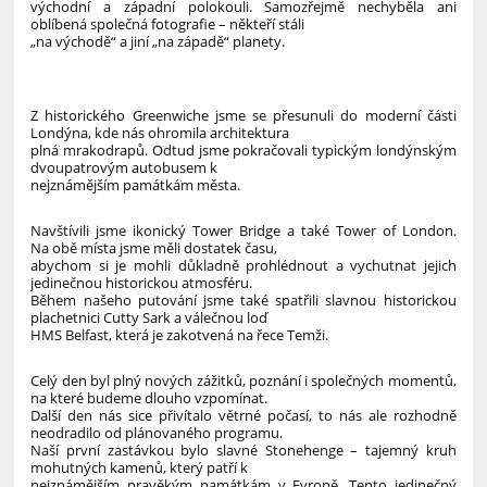
východní a západní polokouli. Samozřejmě nechyběla ani
oblíbená společná fotografie – někteří stáli
„na východě“ a jiní „na západě“ planety.
Z historického Greenwiche jsme se přesunuli do moderní části
Londýna, kde nás ohromila architektura
plná mrakodrapů. Odtud jsme pokračovali typickým londýnským
dvoupatrovým autobusem k
nejznámějším památkám města.
Navštívili jsme ikonický Tower Bridge a také Tower of London.
Na obě místa jsme měli dostatek času,
abychom si je mohli důkladně prohlédnout a vychutnat jejich
jedinečnou historickou atmosféru.
Během našeho putování jsme také spatřili slavnou historickou
plachetnici Cutty Sark a válečnou loď
HMS Belfast, která je zakotvená na řece Temži.
Celý den byl plný nových zážitků, poznání i společných momentů,
na které budeme dlouho vzpomínat.
Další den nás sice přivítalo větrné počasí, to nás ale rozhodně
neodradilo od plánovaného programu.
Naší první zastávkou bylo slavné Stonehenge – tajemný kruh
mohutných kamenů, který patří k
nejznámějším pravěkým památkám v Evropě. Tento jedinečný