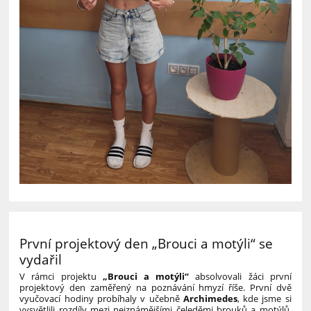
První projektový den „Brouci a motýli“ se
vydařil
V rámci projektu
„Brouci a motýli“
absolvovali žáci první
projektový den zaměřený na poznávání hmyzí říše. První dvě
vyučovací hodiny probíhaly v učebně
Archimedes
, kde jsme si
vysvětlili rozdíly mezi nejznámějšími čeleděmi brouků a motýlů.