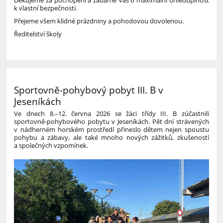
k vlastní bezpečnosti.
Přejeme všem klidné prázdniny a pohodovou dovolenou.
Ředitelství školy
Sportovně-pohybový pobyt III. B v
Jeseníkách
Ve dnech 8.–12. června 2026 se žáci třídy III. B zúčastnili
sportovně-pohybového pobytu v Jeseníkách. Pět dní strávených
v nádherném horském prostředí přineslo dětem nejen spoustu
pohybu a zábavy, ale také mnoho nových zážitků, zkušeností
a společných vzpomínek.