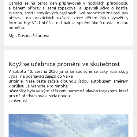
Osmáci se na tento den připravovali v hodinách přírodopisu
a během příprav si sami zopakovali a upevnili učivo o kostře,
svalech, srdci i smyslových orgánech. Své teoretické znalosti pak
přetavili do praktických ukázek, které dětem látku vysvětlily
formou hry. Všichni účastníci pak za splnění úkolů dostali malou
odměnu.
Mgr. Dušana Šikudová
Když se učebnice promění ve skutečnost
V sobotu 13. června 2026 jsme se společně se žáky naší školy
vydali na poznávací zájezd do Velké
Británie. Naše cesta začala dlouhou jízdou autobusem směrem
k průlivu La Manche. Pro mnohé
účastníky byla velkým zážitkem samotná plavba trajektem, která
pro ně představovala zcela novou
zkušenost.