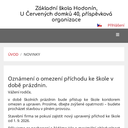
Základní škola Hodonín,
U Červených domků 40, příspěvková
organizace
Přihlášení
ÚVOD
/
NOVINKY
Novinky
Oznámení o omezení příchodu ke škole v
době prázdnin.
Vážení rodiče,
v době školních prázdnin bude přístup ke škole koridorem
omezen a upraven. Prosíme, dbejte zvýšené opatrnosti – budete
procházet stavbou v plném provozu.
Stavební firma se pokusí zajistit nový upravený příchod ke škole
od 1. 9. 2026.
Děkujeme za pochopení a žádáme Vás o maximální ohleduplnost