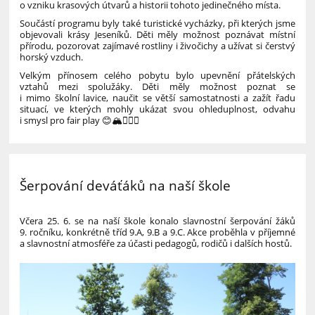
o vzniku krasových útvarů a historii tohoto jedinečného místa.
Součástí programu byly také turistické vycházky, při kterých jsme
objevovali krásy Jeseníků. Děti měly možnost poznávat místní
přírodu, pozorovat zajímavé rostliny i živočichy a užívat si čerstvý
horský vzduch.
Velkým přínosem celého pobytu bylo upevnění přátelských
vztahů mezi spolužáky. Děti měly možnost poznat se
i mimo školní lavice, naučit se větší samostatnosti a zažít řadu
situací, ve kterých mohly ukázat svou ohleduplnost, odvahu
i smysl pro fair play 😊🏔️🏊‍♂️🦇
Šerpování deváťáků na naší škole
Včera 25. 6. se na naší škole konalo slavnostní šerpování žáků
9. ročníku, konkrétně tříd 9.A, 9.B a 9.C. Akce proběhla v příjemné
a slavnostní atmosféře za účasti pedagogů, rodičů i dalších hostů.