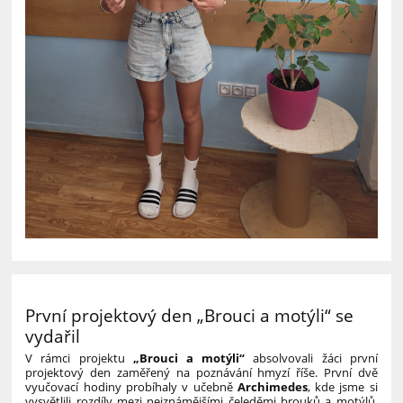
První projektový den „Brouci a motýli“ se
vydařil
V rámci projektu
„Brouci a motýli“
absolvovali žáci první
projektový den zaměřený na poznávání hmyzí říše. První dvě
vyučovací hodiny probíhaly v učebně
Archimedes
, kde jsme si
vysvětlili rozdíly mezi nejznámějšími čeleděmi brouků a motýlů.