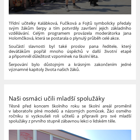
Třídní učitelky Kalábková, Fučíková a Fojtů symbolicky předaly
svým žákům šerpy a tím potvrdily završení jejich základního
vzdělávání. Celým programem provázela moderátorka Jana
Holomčíková, která se postarala o plynulý průběh celé akce.
Součástí slavnosti byl také proslov pana ředitele, který
deváťákům popřál mnoho úspěchů v další životní etapě
a připomněl důležitost vzpomínek na školní léta.
Šerpování bylo důstojným a krásným zakončením jedné
významné kapitoly života našich žáků.
Naši osmáci učili mladší spolužáky
Těsně před koncem školního roku se školní areál proměnil
v laboratoře plné modelů a názorných pomůcek. Žáci osmého
ročníku si vyzkoušeli roli učitelů a připravili pro své mladší
spolužáky z prvního stupně zábavnou lekci o lidském těle.