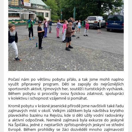
Počasí nám po většinu pobytu přálo, a tak jsme mohli naplno
využít připravený program. Děti se zapojily do nejrůznějších
sportovních aktivit, týmových her, soutěží i turistických vycházek.
Během pobytu si procvičily svou fyzickou zdatnost, spolupráci
v kolektivu i schopnost vzájemně si pomáhat.
Kromě pobytu v krásné jesenické přírodě jsme navštívili také řadu
zajímavých míst v okolí. Velkým zážitkem byla návštěva krytého
plaveckého bazénu na Rejvízu, kde si děti užily vodní radovánky
a aktivní odpočinek. Neméně zajímavá byla exkurze do jeskyně
Na Špičáku, jedné z nejstarších zpřístupněných jeskyní ve střední
Evropě. Během prohlídky se žáci dozvěděli mnoho zajímavostí