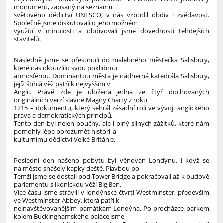
monument, zapsaný na seznamu
světového dědictví UNESCO, v nás vzbudil obdiv i zvědavost.
Společně jsme diskutovali o jeho možném
využití v minulosti a obdivovali jsme dovednosti tehdejších
stavitelů.
Následně jsme se přesunuli do malebného městečka Salisbury,
které nás okouzlilo svou poklidnou
atmosférou. Dominantou města je nádherná katedrála Salisbury,
jejíž štíhlá věž patří k nejvyšším v
Anglii. Právě zde je uložena jedna ze čtyř dochovaných
originálních verzí slavné Magny Charty z roku
1215 – dokumentu, který sehrál zásadní roli ve vývoji anglického
práva a demokratických principů.
Tento den byl nejen poučný, ale i plný silných zážitků, které nám
pomohly lépe porozumět historii a
kulturnímu dědictví Velké Británie.
Poslední den našeho pobytu byl věnován Londýnu, i když se
na město snášely kapky deště. Plavbou po
Temži jsme se dostali pod Tower Bridge a pokračovali až k budově
parlamentu s ikonickou věží Big Ben.
Více času jsme strávili v londýnské čtvrti Westminster, především
ve Westminster Abbey, která patří k
nejnavštěvovanějším památkám Londýna. Po procházce parkem
kolem Buckinghamského paláce jsme