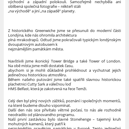
východní a západní polokouli. Samozřejmě nechyběla ani
oblíbená společná fotografie – někteří stáli
„na východě“ a jiní „na západě“ planety.
Z historického Greenwiche jsme se přesunuli do moderní části
Londýna, kde nás ohromila architektura
plná mrakodrapů. Odtud jsme pokračovali typickým londýnským
dvoupatrovým autobusem k
nejznámějším památkám města.
Navštívili jsme ikonický Tower Bridge a také Tower of London.
Na obě místa jsme měli dostatek času,
abychom si je mohli důkladně prohlédnout a vychutnat jejich
jedinečnou historickou atmosféru.
Během našeho putování jsme také spatřili slavnou historickou
plachetnici Cutty Sark a válečnou loď
HMS Belfast, která je zakotvená na řece Temži.
Celý den byl plný nových zážitků, poznání i společných momentů,
na které budeme dlouho vzpomínat.
Další den nás sice přivítalo větrné počasí, to nás ale rozhodně
neodradilo od plánovaného programu.
Naší první zastávkou bylo slavné Stonehenge – tajemný kruh
mohutných kamenů, který patří k
nejznámějším pravěkým památkám v Evropě. Tento jedinečný