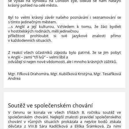
se vydali na vyhlídku na London Eye, odkud se nám naskytl
krásný pohled na celé město.
Byl to velmi krásný závěr našeho poznávání i seznamování se
s tímto jedinečným městem.
…s Anglií a její kulturou. Vzhledem k tomu, že žáci bydleli
v hostitelských rodinách, měli jedinečnou
příležitost prohloubit si své jazykové znalosti přímo
v každodenních situacích.
Z reakcí všech účastníků zájezdu bylo patrné, že se jim pobyt
v Anglii – zemi “tří lvů” – velmi líbil a
odvážejí si nejen nové vědomosti, ale i mnoho krásných zážitků.
Mgr. Fifková Drahomíra, Mgr. Kubíčková Kristýna, Mgr. Tesaříková
Andrea
Soutěž ve společenském chování
V červnu se konala ve všech třídách 8. ročníku soutěž ve
společenském chování. Nejlepší znalosti pravidel společenského
chování v různých situacích prokázala a nejvíce bodů získala
děvčata z VIII.B Sára Kadlčíková a Eliška Šrámková. Za nimi