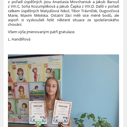
v pořadí úspěšných jsou Anastasia Movchaniuk a Jakub Barouš
z VIII.C, Soňa Kozumplíková a Jakub Čapka z VIII.D. Další v pořadí
celkem úspěšných Matyášová Nikol, Tibor Trávníček, Dugovičová
Marie, Maxim Mikéska. Ostatní žáci měli sice méně bodů, ale
aspoň si vyzkoušeli řešit některé situace ze společenského
chování.
Všem výše jmenovaným patří gratulace.
L. Handlířová