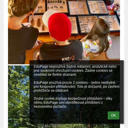
EduPage nepoužívá žádné reklamní, analytické nebo 
jiné soukromí ohrožující cookies. Žádné cookies se 
nesdílejí se třetími stranami.

EduPage používá pouze 2 cookies – jedno nezbytné 
pro fungování přihlašování. Toto je dočasné, po zavření 
prohlížeče se odstraní.

Druhé cookie zvyšuje bezpečnost přihlášení – díky 
němu EduPage umí identifikovat přihlášení z 
neznámého počítače.
OK